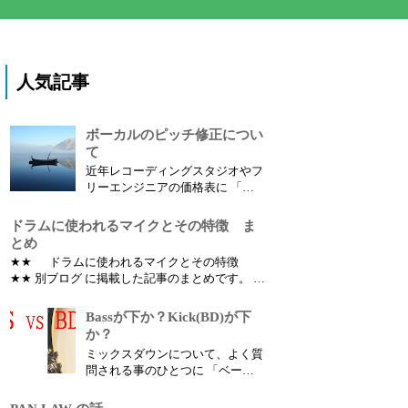
人気記事
ボーカルのピッチ修正につい
て
近年レコーディングスタジオやフ
リーエンジニアの価格表に 「ボ
ーカルのピッチ修正」 という項
目があります。 ではボーカルの
ドラムに使われるマイクとその特徴 ま
ピッチ修正（音程修正）とは何の
とめ
為にするのでしょうか？
★★ ドラムに使われるマイクとその特徴
★★ 別ブログ に掲載した記事のまとめです。 ど
の楽器にどんなマイクを使えばいいのか？ とい
う疑問を持っている人は多いはずです。 パーツ
Bassが下か？Kick(BD)が下
別の別のマイクの違いによる音色の特徴、使い
か？
方など書いていこうと思います。
ミックスダウンについて、よく質
問される事のひとつに 「ベース
とキック、どちらを下にしたほう
が良いですか？」 というものが