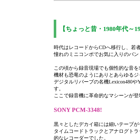
【ちょっと昔・1980年代～1
時代はレコードからCDへ移行し、若
憧れのミニコンポでお気に入りのバン
この頃から録音現場でも個性的な音を
機材も恐竜のようにありとあらゆるジ
デジタルリバーブの名機Lexicon480
す。
ここで録音機に革命的なマシーンが登
SONY PCM-3348!
黒々としたデカイ箱には細いテープが
タイムコードトラックとアナログトラ
的なレコーダーでした。