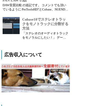
PAN LAW の話
あります。 低音域をベースとキ
DAW音質比較 の追記です。 コメントでも頂い
ック(バスドラム)どちらに担当さ
ているように ProToolsHD7とCubase、NUENDO
せるのか。 これは低音がぶつか
とは音が違って聴こえるのですが、実はこれに
る、とか、かぶる、という理由で
はタネがあります。 ■ PAN LAWについて DTM
Cubase10でステレオトラッ
悩むポイントだと思います。 ...
ソフトや音響機器に詳しい方でしたら当たり前
クをモノトラックに分割する
の事なの...
方法
「ステレオのオーディオトラック
をモノラルにしたい！」 データ
を受け取ったりした時に全部ステ
レオファイルでモノラルで良いト
ラックをMONOにしたい時ってあ
広告収入について
りますよね？ Cubaseでは今まで
面倒な作業が必要だったのです
が、10になってから簡単にできる
機能が追加されたので紹介し...