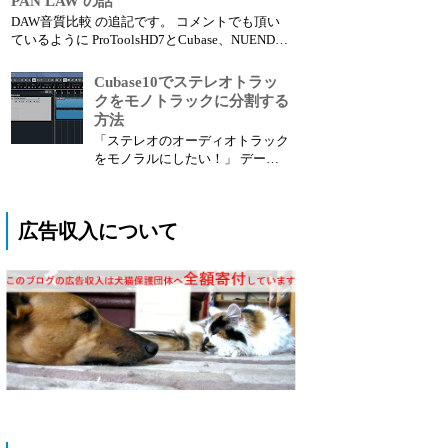
PAN LAW の話
あります。 低音域をベースとキ
DAW音質比較 の追記です。 コメントでも頂い
ック(バスドラム)どちらに担当さ
ているように ProToolsHD7とCubase、NUENDO
せるのか。 これは低音がぶつか
とは音が違って聴こえるのですが、実はこれに
る、とか、かぶる、という理由で
はタネがあります。 ■ PAN LAWについて DTM
Cubase10でステレオトラッ
悩むポイントだと思います。 ...
ソフトや音響機器に詳しい方でしたら当たり前
クをモノトラックに分割する
の事なの...
方法
「ステレオのオーディオトラック
をモノラルにしたい！」 データ
を受け取ったりした時に全部ステ
レオファイルでモノラルで良いト
ラックをMONOにしたい時ってあ
広告収入について
りますよね？ Cubaseでは今まで
面倒な作業が必要だったのです
が、10になってから簡単にできる
機能が追加されたので紹介し...