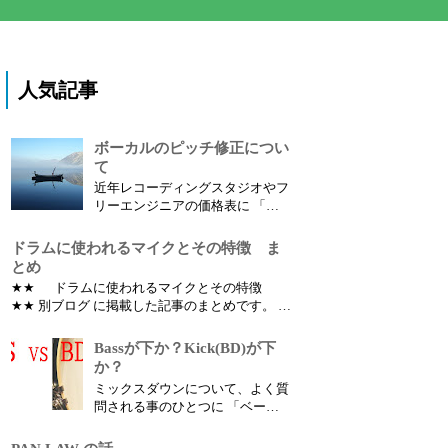
人気記事
ボーカルのピッチ修正につい
て
近年レコーディングスタジオやフ
リーエンジニアの価格表に 「ボ
ーカルのピッチ修正」 という項
目があります。 ではボーカルの
ドラムに使われるマイクとその特徴 ま
ピッチ修正（音程修正）とは何の
とめ
為にするのでしょうか？
★★ ドラムに使われるマイクとその特徴
★★ 別ブログ に掲載した記事のまとめです。 ど
の楽器にどんなマイクを使えばいいのか？ とい
う疑問を持っている人は多いはずです。 パーツ
Bassが下か？Kick(BD)が下
別の別のマイクの違いによる音色の特徴、使い
か？
方など書いていこうと思います。
ミックスダウンについて、よく質
問される事のひとつに 「ベース
とキック、どちらを下にしたほう
が良いですか？」 というものが