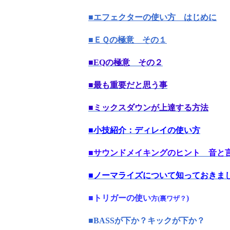
■エフェクターの使い方 はじめに
■ＥＱの極意 その１
■EQの極意 その２
■最も重要だと思う事
■ミックスダウンが上達する方法
■小技紹介：ディレイの使い方
■サウンドメイキングのヒント 音と
■ノーマライズについて知っておきま
■トリガーの使い
)
方(裏ワザ？
■BASSが下か？キックが下か？