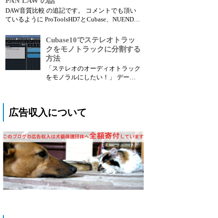
PAN LAW の話
あります。 低音域をベースとキ
DAW音質比較 の追記です。 コメントでも頂い
ック(バスドラム)どちらに担当さ
ているように ProToolsHD7とCubase、NUENDO
せるのか。 これは低音がぶつか
とは音が違って聴こえるのですが、実はこれに
る、とか、かぶる、という理由で
はタネがあります。 ■ PAN LAWについて DTM
Cubase10でステレオトラッ
悩むポイントだと思います。 ...
ソフトや音響機器に詳しい方でしたら当たり前
クをモノトラックに分割する
の事なの...
方法
「ステレオのオーディオトラック
をモノラルにしたい！」 データ
を受け取ったりした時に全部ステ
レオファイルでモノラルで良いト
ラックをMONOにしたい時ってあ
広告収入について
りますよね？ Cubaseでは今まで
面倒な作業が必要だったのです
が、10になってから簡単にできる
機能が追加されたので紹介し...