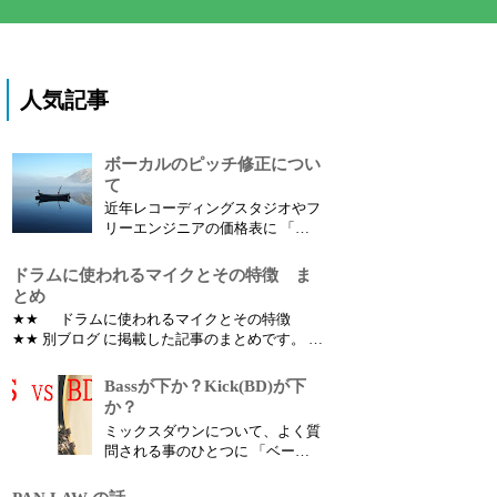
人気記事
ボーカルのピッチ修正につい
て
近年レコーディングスタジオやフ
リーエンジニアの価格表に 「ボ
ーカルのピッチ修正」 という項
目があります。 ではボーカルの
ドラムに使われるマイクとその特徴 ま
ピッチ修正（音程修正）とは何の
とめ
為にするのでしょうか？
★★ ドラムに使われるマイクとその特徴
★★ 別ブログ に掲載した記事のまとめです。 ど
の楽器にどんなマイクを使えばいいのか？ とい
う疑問を持っている人は多いはずです。 パーツ
Bassが下か？Kick(BD)が下
別の別のマイクの違いによる音色の特徴、使い
か？
方など書いていこうと思います。
ミックスダウンについて、よく質
問される事のひとつに 「ベース
とキック、どちらを下にしたほう
が良いですか？」 というものが