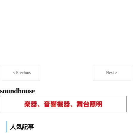
＜Previous
Next＞
soundhouse
人気記事