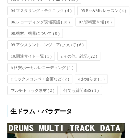
04.マスタリング・テクニック
( 4 )
05.Rec&Mixレッスン
( 4 )
06.レコーディング現場実話
( 18 )
07.資料置き場
( 8 )
08.機材、機器について
( 9 )
09.アシスタントエンジニアについて
( 6 )
10.関連サイト一覧
( 1 )
a その他、雑記
( 22 )
b 格安ボーカルレコーディング
( 1 )
c ミックスコンペ・企画など
( 2 )
e お知らせ
( 1 )
マルチトラック素材
( 2 )
何でも質問BBS
( 1 )
生ドラム・パラデータ