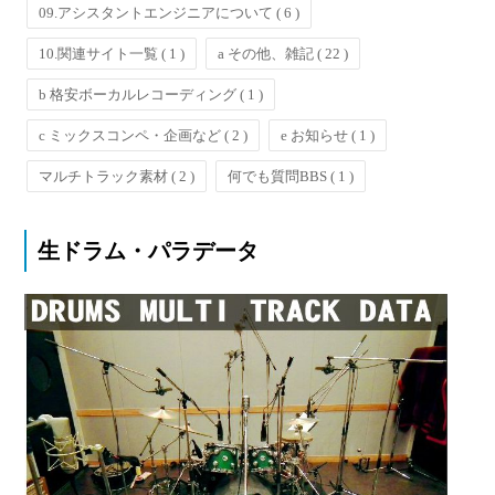
09.アシスタントエンジニアについて
( 6 )
10.関連サイト一覧
( 1 )
a その他、雑記
( 22 )
b 格安ボーカルレコーディング
( 1 )
c ミックスコンペ・企画など
( 2 )
e お知らせ
( 1 )
マルチトラック素材
( 2 )
何でも質問BBS
( 1 )
生ドラム・パラデータ