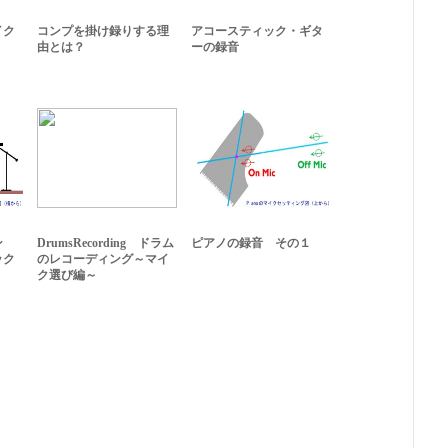
イク
コンプを掛け録りする理
アコースティック・ギタ
由とは？
ーの録音
ン
DrumsRecording ドラム
ピアノの録音 その１
ック
のレコーディング～マイ
ク選び編～