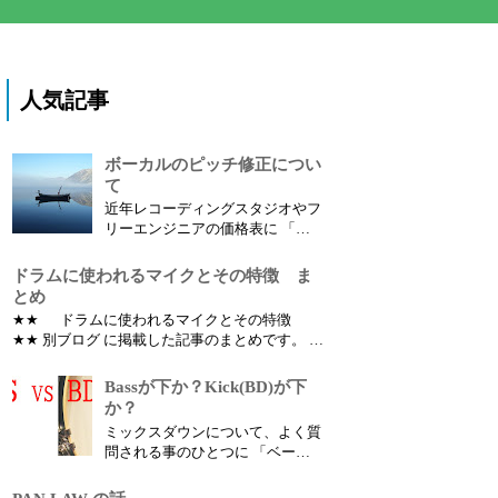
人気記事
ボーカルのピッチ修正につい
て
近年レコーディングスタジオやフ
リーエンジニアの価格表に 「ボ
ーカルのピッチ修正」 という項
目があります。 ではボーカルの
ドラムに使われるマイクとその特徴 ま
ピッチ修正（音程修正）とは何の
とめ
為にするのでしょうか？
★★ ドラムに使われるマイクとその特徴
★★ 別ブログ に掲載した記事のまとめです。 ど
の楽器にどんなマイクを使えばいいのか？ とい
う疑問を持っている人は多いはずです。 パーツ
Bassが下か？Kick(BD)が下
別の別のマイクの違いによる音色の特徴、使い
か？
方など書いていこうと思います。
ミックスダウンについて、よく質
問される事のひとつに 「ベース
とキック、どちらを下にしたほう
が良いですか？」 というものが