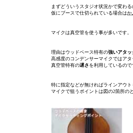
まずどういうスタジオ状況かで変わる
仮にブースで仕切られている場合は
か
マイクは真空管を使う事が多いです。
理由はウッドベース特有の
強いアタッ
高感度のコンデンサーマイクではアタ
真空管特有の
遅さ
を利用しているので
特に指定などが無ければラインアウト
マイクで狙うポイントは図の2箇所の