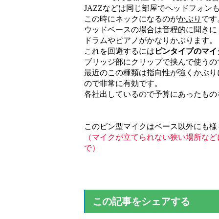
JAZZなどは同じ部屋でヘッドフォン
この時にネックになるのが
かぶり
です
ウッドベースの場合は音程的に聞きに
ドラムやピアノがかなりかぶります。
これを回避するには
ピンタイプのマイ
ブリッジ部にクリップで挟んで使うの
最近のこの種類は指向性が強くかぶり
ので非常に有効です。
各社出しているので予算にあったもの
このピン型マイクはベース以外にも様
（マイクが立てられない狭い場所など
で）
この記事をシェアする