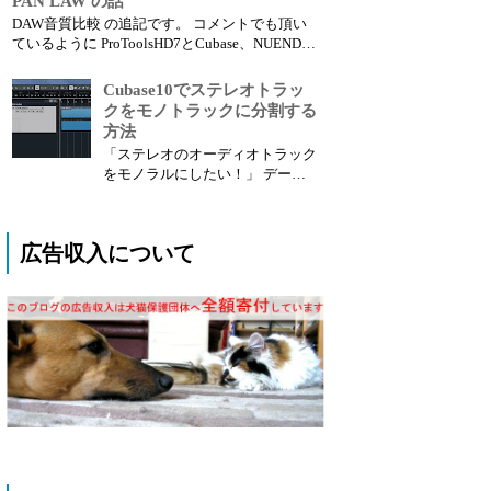
PAN LAW の話
あります。 低音域をベースとキ
DAW音質比較 の追記です。 コメントでも頂い
ック(バスドラム)どちらに担当さ
ているように ProToolsHD7とCubase、NUENDO
せるのか。 これは低音がぶつか
とは音が違って聴こえるのですが、実はこれに
る、とか、かぶる、という理由で
はタネがあります。 ■ PAN LAWについて DTM
Cubase10でステレオトラッ
悩むポイントだと思います。 ...
ソフトや音響機器に詳しい方でしたら当たり前
クをモノトラックに分割する
の事なの...
方法
「ステレオのオーディオトラック
をモノラルにしたい！」 データ
を受け取ったりした時に全部ステ
レオファイルでモノラルで良いト
ラックをMONOにしたい時ってあ
広告収入について
りますよね？ Cubaseでは今まで
面倒な作業が必要だったのです
が、10になってから簡単にできる
機能が追加されたので紹介し...