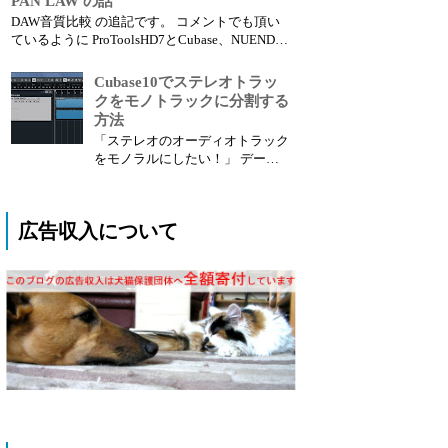
PAN LAW の話
あります。 低音域をベースとキ
DAW音質比較 の追記です。 コメントでも頂い
ック(バスドラム)どちらに担当さ
ているように ProToolsHD7とCubase、NUENDO
せるのか。 これは低音がぶつか
とは音が違って聴こえるのですが、実はこれに
る、とか、かぶる、という理由で
はタネがあります。 ■ PAN LAWについて DTM
Cubase10でステレオトラッ
悩むポイントだと思います。 ...
ソフトや音響機器に詳しい方でしたら当たり前
クをモノトラックに分割する
の事なの...
方法
「ステレオのオーディオトラック
をモノラルにしたい！」 データ
を受け取ったりした時に全部ステ
レオファイルでモノラルで良いト
ラックをMONOにしたい時ってあ
広告収入について
りますよね？ Cubaseでは今まで
面倒な作業が必要だったのです
が、10になってから簡単にできる
機能が追加されたので紹介し...