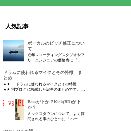
人気記事
ボーカルのピッチ修正につい
て
近年レコーディングスタジオやフ
リーエンジニアの価格表に 「ボ
ーカルのピッチ修正」 という項
目があります。 ではボーカルの
ドラムに使われるマイクとその特徴 ま
ピッチ修正（音程修正）とは何の
とめ
為にするのでしょうか？
★★ ドラムに使われるマイクとその特徴
★★ 別ブログ に掲載した記事のまとめです。 ど
の楽器にどんなマイクを使えばいいのか？ とい
う疑問を持っている人は多いはずです。 パーツ
Bassが下か？Kick(BD)が下
別の別のマイクの違いによる音色の特徴、使い
か？
方など書いていこうと思います。
ミックスダウンについて、よく質
問される事のひとつに 「ベース
とキック、どちらを下にしたほう
が良いですか？」 というものが