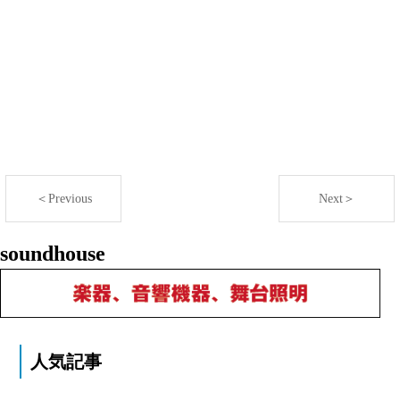
＜Previous
Next＞
soundhouse
人気記事